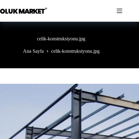
İçeriğe
geç
celik-konstruksiyonu.jpg
Ana Sayfa
celik-konstruksiyonu.jpg