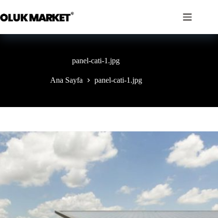
İçeriğe
geç
panel-cati-1.jpg
Ana Sayfa
panel-cati-1.jpg