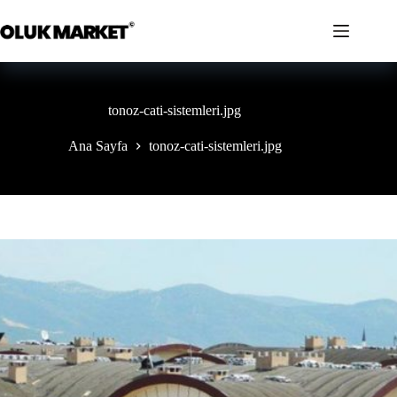
İçeriğe
geç
tonoz-cati-sistemleri.jpg
Ana Sayfa
tonoz-cati-sistemleri.jpg