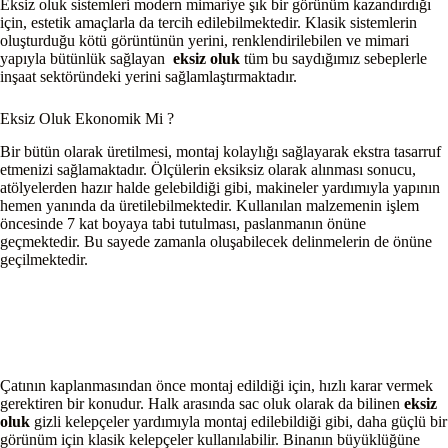
Eksiz oluk sistemleri modern mimariye şık bir görünüm kazandırdığı
için, estetik amaçlarla da tercih edilebilmektedir. Klasik sistemlerin
oluşturduğu kötü görüntünün yerini, renklendirilebilen ve mimari
yapıyla bütünlük sağlayan
eksiz oluk
tüm bu saydığımız sebeplerle
inşaat sektöründeki yerini sağlamlaştırmaktadır.
Eksiz Oluk Ekonomik Mi ?
Bir bütün olarak üretilmesi, montaj kolaylığı sağlayarak ekstra tasarruf
etmenizi sağlamaktadır. Ölçülerin eksiksiz olarak alınması sonucu,
atölyelerden hazır halde gelebildiği gibi, makineler yardımıyla yapının
hemen yanında da üretilebilmektedir. Kullanılan malzemenin işlem
öncesinde 7 kat boyaya tabi tutulması, paslanmanın önüne
geçmektedir. Bu sayede zamanla oluşabilecek delinmelerin de önüne
geçilmektedir.
Çatının kaplanmasından önce montaj edildiği için, hızlı karar vermek
gerektiren bir konudur. Halk arasında sac oluk olarak da bilinen
eksiz
oluk
gizli kelepçeler yardımıyla montaj edilebildiği gibi, daha güçlü bir
görünüm için klasik kelepçeler kullanılabilir. Binanın büyüklüğüne