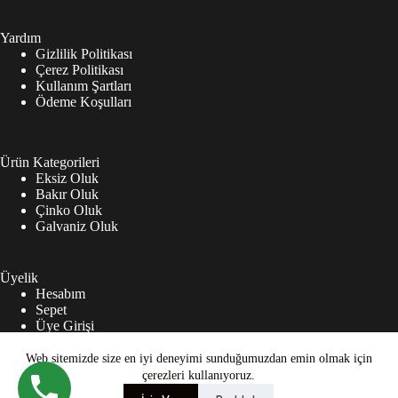
Yardım
Gizlilik Politikası
Çerez Politikası
Kullanım Şartları
Ödeme Koşulları
Ürün Kategorileri
Eksiz Oluk
Bakır Oluk
Çinko Oluk
Galvaniz Oluk
Üyelik
Hesabım
Sepet
Üye Girişi
Şifremi Unuttum
© 2024 olukmarket.com - Tüm hakları saklıdır
Web sitemizde size en iyi deneyimi sunduğumuzdan emin olmak için
çerezleri kullanıyoruz.