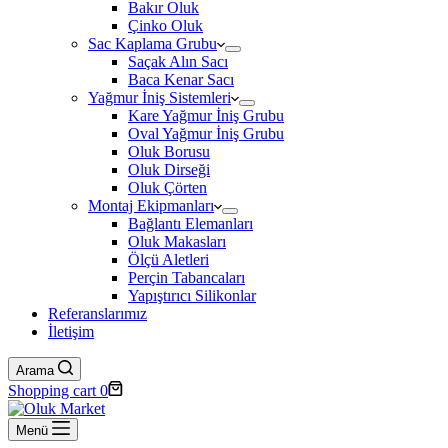
Bakır Oluk
Çinko Oluk
Sac Kaplama Grubu
Saçak Alın Sacı
Baca Kenar Sacı
Yağmur İniş Sistemleri
Kare Yağmur İniş Grubu
Oval Yağmur İniş Grubu
Oluk Borusu
Oluk Dirseği
Oluk Çörten
Montaj Ekipmanları
Bağlantı Elemanları
Oluk Makasları
Ölçü Aletleri
Perçin Tabancaları
Yapıştırıcı Silikonlar
Referanslarımız
İletişim
Arama
Shopping cart
0
Menü