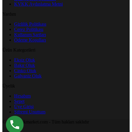
KVKK Aydınlatma Metni
Yardım
Gizlilik Politikası
Çerez Politikası
Kullanım Şartları
Ödeme Koşulları
Ürün Kategorileri
Eksiz Oluk
Bakır Oluk
Çinko Oluk
Galvaniz Oluk
Üyelik
Hesabım
Sepet
Üye Girişi
Şifremi Unuttum
© 2024 olukmarket.com - Tüm hakları saklıdır