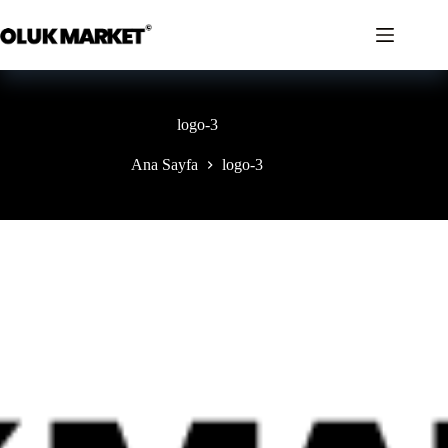
İçeriğe
geç
logo-3
Ana Sayfa
logo-3