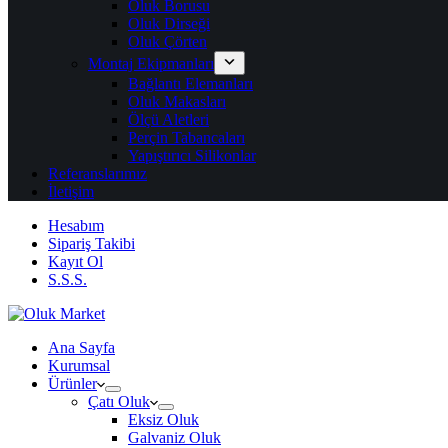
Oluk Borusu
Oluk Dirseği
Oluk Çörten
Montaj Ekipmanları
Bağlantı Elemanları
Oluk Makasları
Ölçü Aletleri
Perçin Tabancaları
Yapıştırıcı Silikonlar
Referanslarımız
İletişim
Hesabım
Sipariş Takibi
Kayıt Ol
S.S.S.
Ana Sayfa
Kurumsal
Ürünler
Çatı Oluk
Eksiz Oluk
Galvaniz Oluk