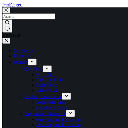
İçeriğe geç
No results
Ana Sayfa
Kurumsal
Ürünler
Çatı Oluk
Eksiz Oluk
Galvaniz Oluk
Bakır Oluk
Çinko Oluk
Sac Kaplama Grubu
Saçak Alın Sacı
Baca Kenar Sacı
Yağmur İniş Sistemleri
Kare Yağmur İniş Grubu
Oval Yağmur İniş Grubu