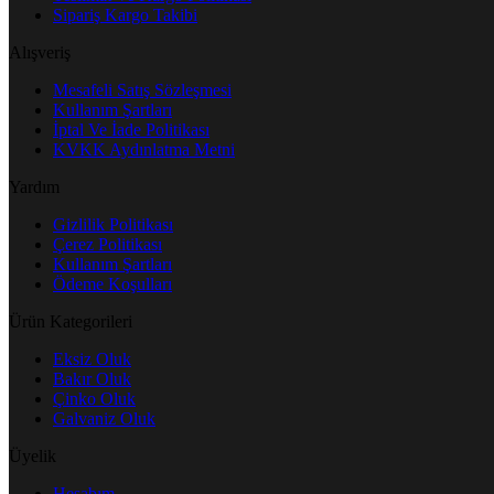
Sipariş Kargo Takibi
Alışveriş
Mesafeli Satış Sözleşmesi
Kullanım Şartları
İptal Ve İade Politikası
KVKK Aydınlatma Metni
Yardım
Gizlilik Politikası
Çerez Politikası
Kullanım Şartları
Ödeme Koşulları
Ürün Kategorileri
Eksiz Oluk
Bakır Oluk
Çinko Oluk
Galvaniz Oluk
Üyelik
Hesabım