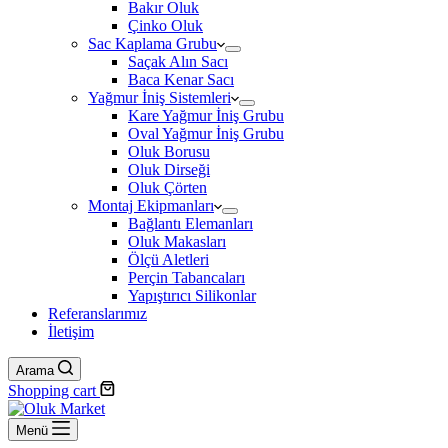
Bakır Oluk
Çinko Oluk
Sac Kaplama Grubu
Saçak Alın Sacı
Baca Kenar Sacı
Yağmur İniş Sistemleri
Kare Yağmur İniş Grubu
Oval Yağmur İniş Grubu
Oluk Borusu
Oluk Dirseği
Oluk Çörten
Montaj Ekipmanları
Bağlantı Elemanları
Oluk Makasları
Ölçü Aletleri
Perçin Tabancaları
Yapıştırıcı Silikonlar
Referanslarımız
İletişim
Arama
Shopping cart
Menü