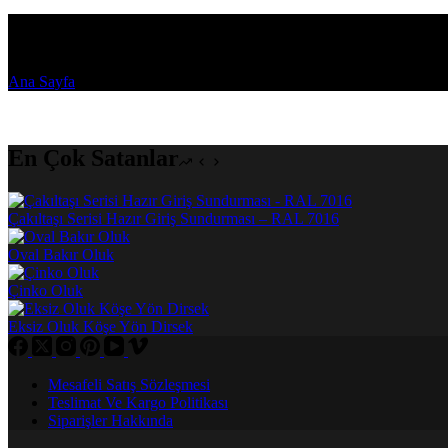
mantolama-malzemeleri
Ana Sayfa
mantolama-malzemeleri
En Çok Satanlar
Çakıltaşı Serisi Hazır Giriş Sundurması – RAL 7016
Oval Bakır Oluk
Çinko Oluk
Eksiz Oluk Köşe Yön Dirsek
Mesafeli Satış Sözleşmesi
Teslimat Ve Kargo Politikası
Siparişler Hakkında