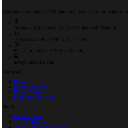
Olukmarket.com olarak, 2009 yılından bu yana çatı oluğu, yağmur indir
Orhangazi Mh. Gençlik Cd.
No.62 Sultanbeyli / İstanbul
+90 (532) 624 96 72
+90 (553) 217 60 67
Pzt. - Cmt.: 09.00 - 17.00
Pzr.: Kapalı
info@olukmarket.com
Kurumsal
Hakkımızda
Müşteri Hizmetleri
Ürünler Sayfası
Sıkça Sorulan Sorular
Sipariş
Hesap Bilgileri
Siparişler Hakkında
Teslimat Ve Kargo Politikası