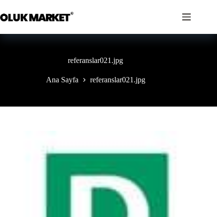
İçeriğe
geç
referanslar021.jpg
Ana Sayfa
referanslar021.jpg