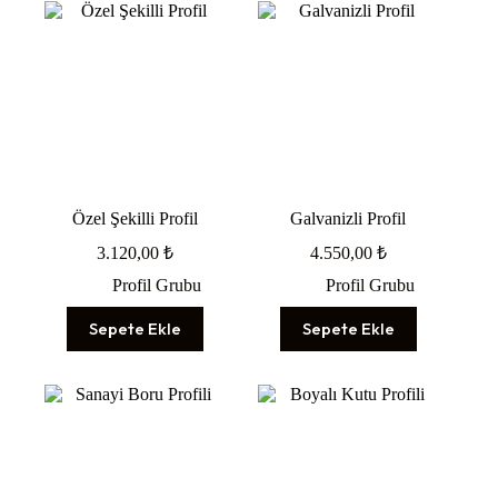
Özel Şekilli Profil
Galvanizli Profil
3.120,00
₺
4.550,00
₺
Profil Grubu
Profil Grubu
Sepete Ekle
Sepete Ekle