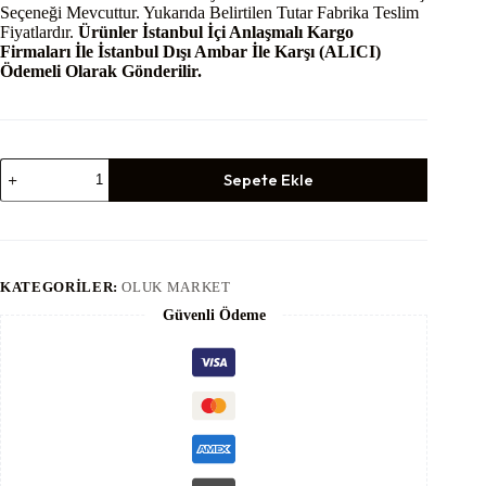
Seçeneği Mevcuttur. Yukarıda Belirtilen Tutar Fabrika Teslim
Fiyatlardır.
Ürünler İstanbul İçi Anlaşmalı Kargo
Firmaları İle İstanbul Dışı Ambar İle Karşı (ALICI)
Ödemeli Olarak Gönderilir.
Bakır
Sepete Ekle
Oluk
Bağlantı
Aparatı
adet
KATEGORILER:
OLUK MARKET
Güvenli Ödeme