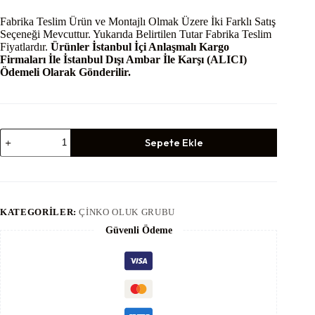
Fabrika Teslim Ürün ve Montajlı Olmak Üzere İki Farklı Satış
Seçeneği Mevcuttur. Yukarıda Belirtilen Tutar Fabrika Teslim
Fiyatlardır.
Ürünler İstanbul İçi Anlaşmalı Kargo
Firmaları İle İstanbul Dışı Ambar İle Karşı (ALICI)
Ödemeli Olarak Gönderilir.
Çinko
Sepete Ekle
Çörten
Su
Toplama
Haznesi
-
Kare
KATEGORILER:
ÇINKO OLUK GRUBU
adet
Güvenli Ödeme