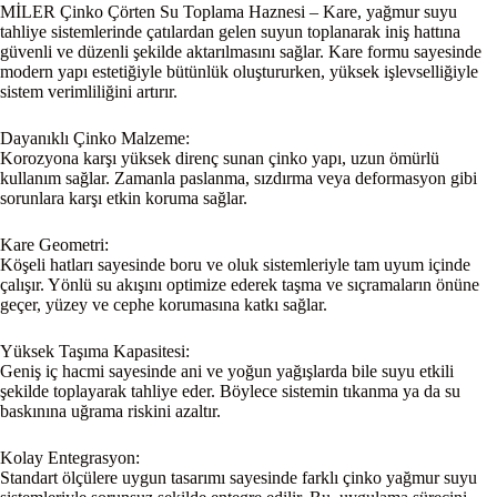
MİLER Çinko Çörten Su Toplama Haznesi – Kare, yağmur suyu
tahliye sistemlerinde çatılardan gelen suyun toplanarak iniş hattına
güvenli ve düzenli şekilde aktarılmasını sağlar. Kare formu sayesinde
modern yapı estetiğiyle bütünlük oluştururken, yüksek işlevselliğiyle
sistem verimliliğini artırır.
Dayanıklı Çinko Malzeme:
Korozyona karşı yüksek direnç sunan çinko yapı, uzun ömürlü
kullanım sağlar. Zamanla paslanma, sızdırma veya deformasyon gibi
sorunlara karşı etkin koruma sağlar.
Kare Geometri:
Köşeli hatları sayesinde boru ve oluk sistemleriyle tam uyum içinde
çalışır. Yönlü su akışını optimize ederek taşma ve sıçramaların önüne
geçer, yüzey ve cephe korumasına katkı sağlar.
Yüksek Taşıma Kapasitesi:
Geniş iç hacmi sayesinde ani ve yoğun yağışlarda bile suyu etkili
şekilde toplayarak tahliye eder. Böylece sistemin tıkanma ya da su
baskınına uğrama riskini azaltır.
Kolay Entegrasyon:
Standart ölçülere uygun tasarımı sayesinde farklı çinko yağmur suyu