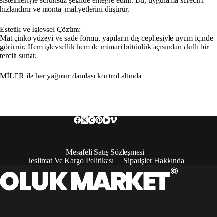
sistemleriyle sorunsuz şekilde entegre edilir. Bu, uygulama sürecini
hızlandırır ve montaj maliyetlerini düşürür.
Estetik ve İşlevsel Çözüm:
Mat çinko yüzeyi ve sade formu, yapıların dış cephesiyle uyum içinde
görünür. Hem işlevsellik hem de mimari bütünlük açısından akıllı bir
tercih sunar.
MİLER ile her yağmur damlası kontrol altında.
Mesafeli Satış Sözleşmesi
Teslimat Ve Kargo Politikası
Siparişler Hakkında