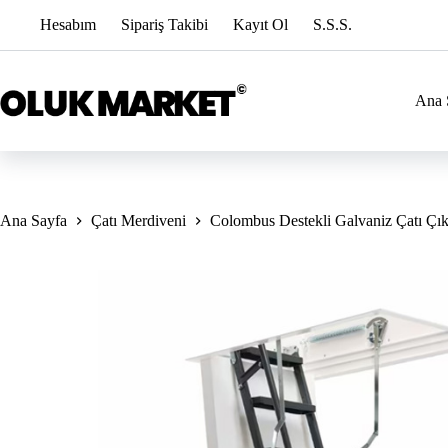
İçeriğe
Hesabım
Sipariş Takibi
Kayıt Ol
S.S.S.
geç
Ana 
Ana Sayfa
Çatı Merdiveni
Colombus Destekli Galvaniz Çatı Çı