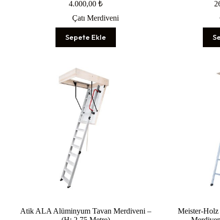
4.000,00
₺
2
Çatı Merdiveni
Sepete Ekle
S
Atik ALA Alüminyum Tavan Merdiveni –
Meister-Hol
(H: 2.75 Metre)
Merdiven