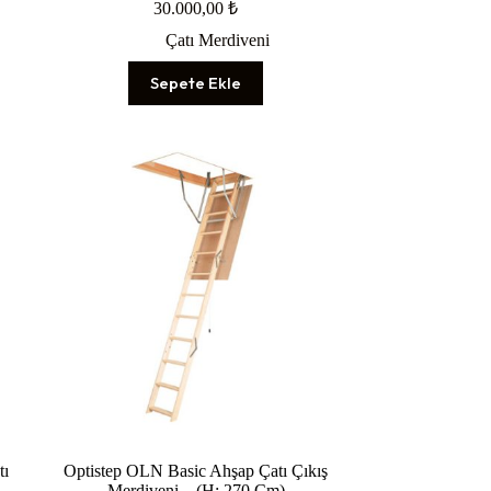
30.000,00
₺
Çatı Merdiveni
Sepete Ekle
tı
Optistep OLN Basic Ahşap Çatı Çıkış
Merdiveni – (H: 270 Cm)