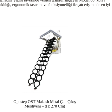
atlanabilir yapısı sayesinde yerden tasarruf sağlayan Model 65, kolay
ılığı, ergonomik tasarımı ve fonksiyonelliği ile çatı erişiminde en iyi
ni
Optistep OST Makaslı Metal Çatı Çıkış
Merdiveni – (H: 270 Cm)