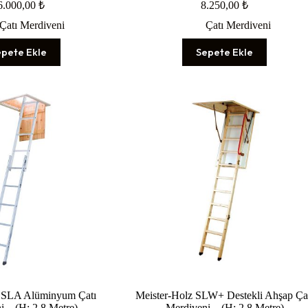
6.000,00
₺
8.250,00
₺
Çatı Merdiveni
Çatı Merdiveni
epete Ekle
Sepete Ekle
z SLA Alüminyum Çatı
Meister-Holz SLW+ Destekli Ahşap Ça
i – (H: 2.8 Metre)
Merdiveni – (H: 2.8 Metre)