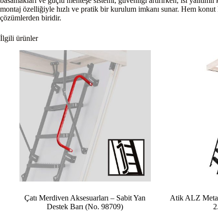
basamakları ve güçlü menteşe sistemi, güvenliği artırırken, ısı yalıtıml
montaj özelliğiyle hızlı ve pratik bir kurulum imkanı sunar. Hem konut 
çözümlerden biridir.
İlgili ürünler
Çatı Merdiven Aksesuarları – Sabit Yan
Atik ALZ Metal
Destek Barı (No. 98709)
2