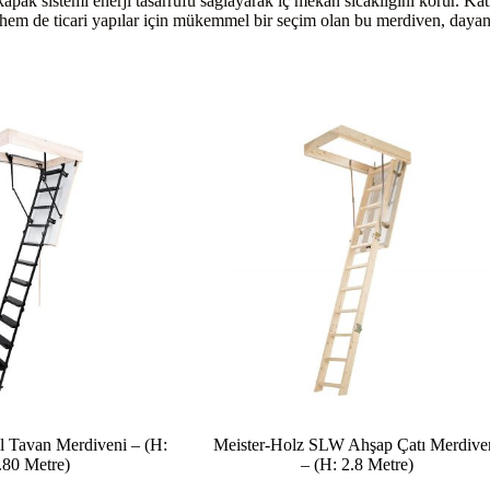
ı kapak sistemi enerji tasarrufu sağlayarak iç mekan sıcaklığını korur. K
hem de ticari yapılar için mükemmel bir seçim olan bu merdiven, dayanıkl
 Tavan Merdiveni – (H:
Meister-Holz SLW Ahşap Çatı Merdive
.80 Metre)
– (H: 2.8 Metre)