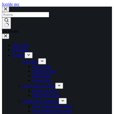
İçeriğe geç
No results
Ana Sayfa
Kurumsal
Ürünler
Çatı Oluk
Eksiz Oluk
Galvaniz Oluk
Bakır Oluk
Çinko Oluk
Sac Kaplama Grubu
Saçak Alın Sacı
Baca Kenar Sacı
Yağmur İniş Sistemleri
Kare Yağmur İniş Grubu
Oval Yağmur İniş Grubu