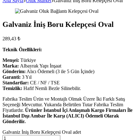
Ana Sayfa
Oluk Market
Galvaniz İniş Boru Kelepçesi Oval
Galvaniz İniş Boru Kelepçesi Oval
289,43
₺
Teknik Özellikleri:
Menşei:
Türkiye
Marka:
Albayrak Yapı İnşaat
Gönderim:
Alıcı Ödemeli (3 ile 5 Gün İçinde)
Garanti:
3 Yıl
Standartlar:
CE / NF / TSE
Temizlik:
Hafif Nemli Bezle Silinebilir.
Fabrika Teslim Ürün ve Montajlı Olmak Üzere İki Farklı Satış
Seçeneği Mevcuttur. Yukarıda Belirtilen Tutar Fabrika Teslim
Fiyatlardır.
Ürünler İstanbul İçi Anlaşmalı Kargo Firmaları İle
İstanbul Dışı Ambar İle Karşı (ALICI) Ödemeli Olarak
Gönderilir.
Galvaniz İniş Boru Kelepçesi Oval adet