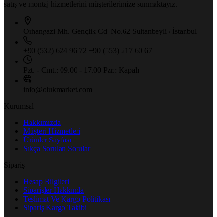
satış ve montaj hizmetlerini müşterilerimize sunmaktayız.
Orhangazi Mh. Gençlik Cd.
No.62 Sultanbeyli / İstanbul
+90 (532) 624 96 72
+90 (553) 217 60 67
Pzt. - Cmt.: 09.00 - 17.00
Pzr.: Kapalı
info@olukmarket.com
Kurumsal
Hakkımızda
Müşteri Hizmetleri
Ürünler Sayfası
Sıkça Sorulan Sorular
Sipariş
Hesap Bilgileri
Siparişler Hakkında
Teslimat Ve Kargo Politikası
Sipariş Kargo Takibi