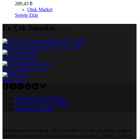
289,43
₺
Oluk Market
Sepete Ekle
En Çok Satanlar
31650 AV Siyah Vantilatör 50 W – Beko
Oval Bakır Oluk
Eksiz Oluk Dış Kanca
Eksiz Oluk
Mesafeli Satış Sözleşmesi
Teslimat Ve Kargo Politikası
Siparişler Hakkında
Olukmarket.com olarak, 2009 yılından bu yana çatı oluğu, yağmur
indirme sistemleri ve oluk aksesuarları alanlarında yüzlerce ürünün