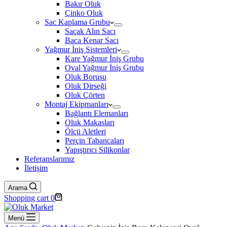
Bakır Oluk
Çinko Oluk
Sac Kaplama Grubu
Saçak Alın Sacı
Baca Kenar Sacı
Yağmur İniş Sistemleri
Kare Yağmur İniş Grubu
Oval Yağmur İniş Grubu
Oluk Borusu
Oluk Dirseği
Oluk Çörten
Montaj Ekipmanları
Bağlantı Elemanları
Oluk Makasları
Ölçü Aletleri
Perçin Tabancaları
Yapıştırıcı Silikonlar
Referanslarımız
İletişim
Arama
Shopping cart
0
Menü