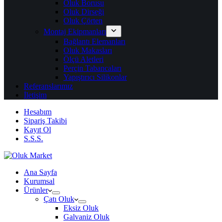
Oluk Borusu
Oluk Dirseği
Oluk Çörten
Montaj Ekipmanları
Bağlantı Elemanları
Oluk Makasları
Ölçü Aletleri
Perçin Tabancaları
Yapıştırıcı Silikonlar
Referanslarımız
İletişim
Hesabım
Sipariş Takibi
Kayıt Ol
S.S.S.
Ana Sayfa
Kurumsal
Ürünler
Çatı Oluk
Eksiz Oluk
Galvaniz Oluk