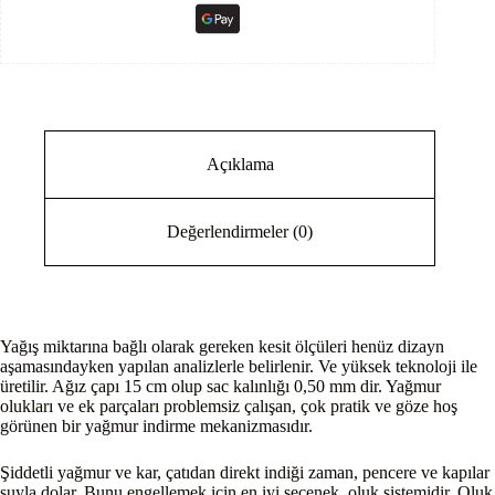
Açıklama
Değerlendirmeler (0)
Yağış miktarına bağlı olarak gereken kesit ölçüleri henüz dizayn
aşamasındayken yapılan analizlerle belirlenir. Ve yüksek teknoloji ile
üretilir. Ağız çapı 15 cm olup sac kalınlığı 0,50 mm dir. Yağmur
olukları ve ek parçaları problemsiz çalışan, çok pratik ve göze hoş
görünen bir yağmur indirme mekanizmasıdır.
Şiddetli yağmur ve kar, çatıdan direkt indiği zaman, pencere ve kapılar
suyla dolar. Bunu engellemek için en iyi seçenek, oluk sistemidir. Oluk