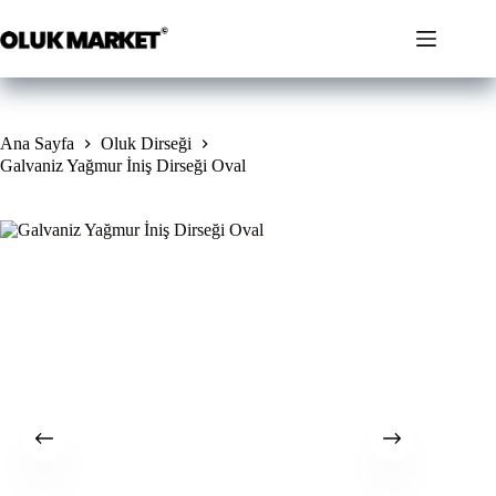
İçeriğe
geç
Ana Sayfa
Oluk Dirseği
Galvaniz Yağmur İniş Dirseği Oval