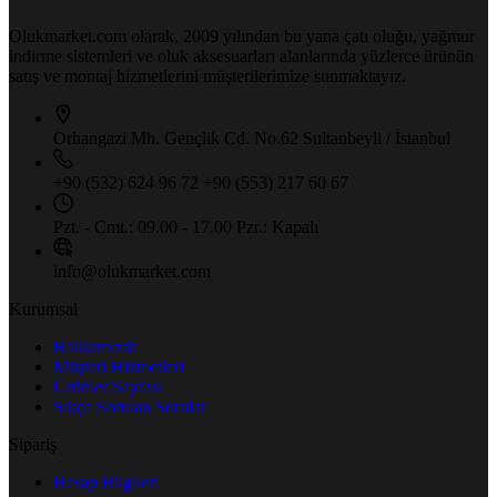
Olukmarket.com olarak, 2009 yılından bu yana çatı oluğu, yağmur
indirme sistemleri ve oluk aksesuarları alanlarında yüzlerce ürünün
satış ve montaj hizmetlerini müşterilerimize sunmaktayız.
Orhangazi Mh. Gençlik Cd.
No.62 Sultanbeyli / İstanbul
+90 (532) 624 96 72
+90 (553) 217 60 67
Pzt. - Cmt.: 09.00 - 17.00
Pzr.: Kapalı
info@olukmarket.com
Kurumsal
Hakkımızda
Müşteri Hizmetleri
Ürünler Sayfası
Sıkça Sorulan Sorular
Sipariş
Hesap Bilgileri