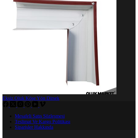
Eksiz Oluk Köşe Yön Dirsek
Mesafeli Satış Sözleşmesi
Teslimat Ve Kargo Politikası
Siparişler Hakkında