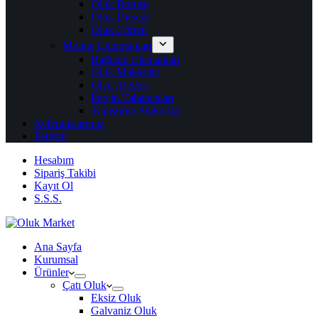
Oluk Borusu
Oluk Dirseği
Oluk Çörten
Montaj Ekipmanları
Bağlantı Elemanları
Oluk Makasları
Ölçü Aletleri
Perçin Tabancaları
Yapıştırıcı Silikonlar
Referanslarımız
İletişim
Hesabım
Sipariş Takibi
Kayıt Ol
S.S.S.
Ana Sayfa
Kurumsal
Ürünler
Çatı Oluk
Eksiz Oluk
Galvaniz Oluk