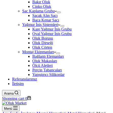
Bakır Oluk
Çinko Oluk
Sac Kaplama Grubu
Saçak Alın Sacı
Baca Kenar Sacı
Yağmur İniş Sistemleri
Kare Yağmur İniş Grubu
Oval Yağmur İniş Grubu
Oluk Borusu
Oluk Dirseği
Oluk Çörten
Montaj Ekipmanları
Bağlantı Elemanları
Oluk Makasları
Ölçü Aletleri
Perçin Tabancaları
Yapıştırıcı Silikonlar
Referanslarımız
İletişim
Arama
Shopping cart
0
Menü