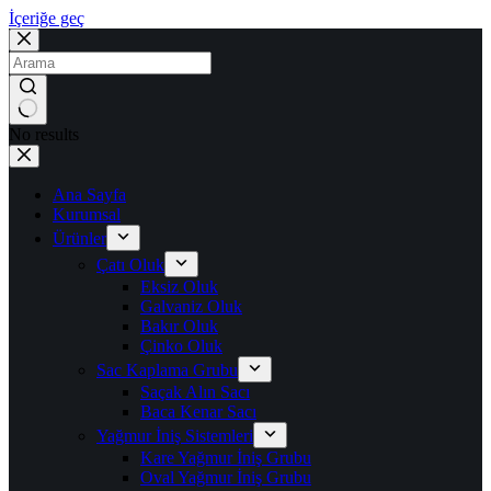
İçeriğe geç
No results
Ana Sayfa
Kurumsal
Ürünler
Çatı Oluk
Eksiz Oluk
Galvaniz Oluk
Bakır Oluk
Çinko Oluk
Sac Kaplama Grubu
Saçak Alın Sacı
Baca Kenar Sacı
Yağmur İniş Sistemleri
Kare Yağmur İniş Grubu
Oval Yağmur İniş Grubu