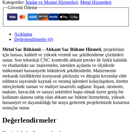
Kategoriler:
İmalat ve Montaj Hizmetleri
,
Metal Hizmetleri
Güvenli Ödeme
Açıklama
Değerlendirmeler (0)
Metal Sac Bükümü – Abkant Sac Bükme Hizmeti
, projeleriniz
için hassas, kaliteli ve yüksek verimli sac şekillendirme çözümleri
sunar. Son teknoloji CNC kontrollü abkant presler ile farklı kalınlık
ve ebatlardaki sac malzemeler, istenilen açılarda ve ölçülerde
mükemmel hassasiyetle bükülerek şekillendirilir. Malzemenin
mekanik özelliklerini koruyarak pürüzsüz ve düzgün kıvrımlar elde
edilmesi sayesinde kaynak ve montaj işlemleri kolaylaşırken, üretim
süreçlerinde zaman ve maliyet tasarrufu sağlanır. İnşaat, otomotiv,
makine, havacılık ve sanayi sektörleri başta olmak üzere geniş bir
kullanım alanına sahip olan abkant sac bükme hizmetimiz, yüksek
hassasiyet ve dayanıklılığı bir araya getirerek projelerinizde kusursuz
sonuçlar sunar.
Değerlendirmeler