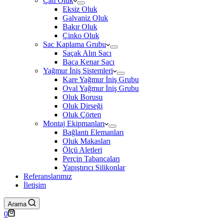
Çatı Oluk
Eksiz Oluk
Galvaniz Oluk
Bakır Oluk
Çinko Oluk
Sac Kaplama Grubu
Saçak Alın Sacı
Baca Kenar Sacı
Yağmur İniş Sistemleri
Kare Yağmur İniş Grubu
Oval Yağmur İniş Grubu
Oluk Borusu
Oluk Dirseği
Oluk Çörten
Montaj Ekipmanları
Bağlantı Elemanları
Oluk Makasları
Ölçü Aletleri
Perçin Tabancaları
Yapıştırıcı Silikonlar
Referanslarımız
İletişim
Arama
Shopping
0