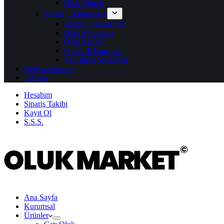
Oluk Çörten
Montaj Ekipmanları
Bağlantı Elemanları
Oluk Makasları
Ölçü Aletleri
Perçin Tabancaları
Yapıştırıcı Silikonlar
Referanslarımız
İletişim
Hesabım
Sipariş Takibi
Kayıt Ol
S.S.S.
Ana Sayfa
Kurumsal
Ürünler