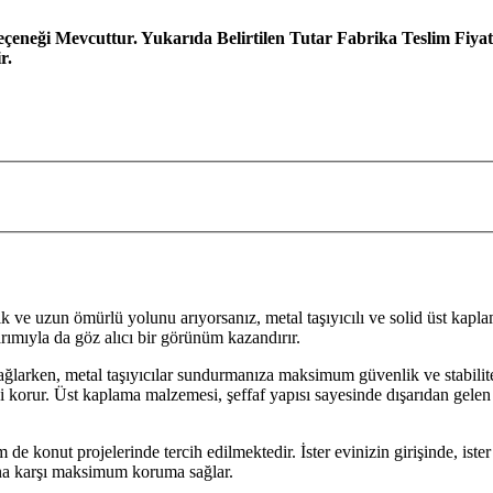
çeneği Mevcuttur. Yukarıda Belirtilen Tutar Fabrika Teslim Fiyatl
r.
ık ve uzun ömürlü yolunu arıyorsanız, metal taşıyıcılı ve solid üst kapl
arımıyla da göz alıcı bir görünüm kazandırır.
ağlarken, metal taşıyıcılar sundurmanıza maksimum güvenlik ve stabilite 
ni korur. Üst kaplama malzemesi, şeffaf yapısı sayesinde dışarıdan gele
 de konut projelerinde tercih edilmektedir. İster evinizin girişinde, iste
una karşı maksimum koruma sağlar.