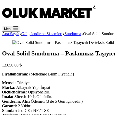
cart
Menü
Ana Sayfa
Gölgelendirme Sistemleri
Sundurma
Oval Solid Sundurm
Oval Solid Sundurma – Paslanmaz Taşıyıcı
13.650,00
₺
Fiyatlandırma:
(Metrekare Birim Fiyatıdır.)
Menşei:
Türkiye
Marka:
Albayrak Yapı İnşaat
Ölçülendirme:
Opsiyoneldir.
İmalat Süresi:
10 İş Günüdür.
Gönderim:
Alıcı Ödemeli (3 ile 5 Gün İçindedir.)
Garanti:
2 Yıldır.
Standartlar:
CE / NF / TSE