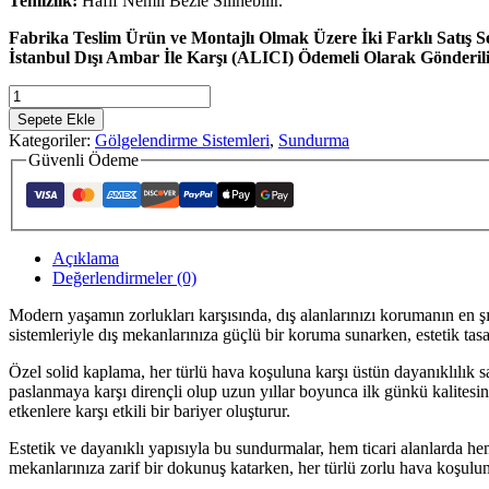
Temizlik:
Hafif Nemli Bezle Silinebilir.
Fabrika Teslim Ürün ve Montajlı Olmak Üzere İki Farklı Satış Se
İstanbul Dışı Ambar İle Karşı (ALICI) Ödemeli Olarak Gönderili
Oval
Solid
Sepete Ekle
Sundurma
Kategoriler:
Gölgelendirme Sistemleri
,
Sundurma
-
Güvenli Ödeme
Paslanmaz
Taşıyıcılı
Desteksiz
Solid
Sundurma
Açıklama
adet
Değerlendirmeler (0)
Modern yaşamın zorlukları karşısında, dış alanlarınızı korumanın en ş
sistemleriyle dış mekanlarınıza güçlü bir koruma sunarken, estetik tas
Özel solid kaplama, her türlü hava koşuluna karşı üstün dayanıklılık s
paslanmaya karşı dirençli olup uzun yıllar boyunca ilk günkü kalitesi
etkenlere karşı etkili bir bariyer oluşturur.
Estetik ve dayanıklı yapısıyla bu sundurmalar, hem ticari alanlarda hem
mekanlarınıza zarif bir dokunuş katarken, her türlü zorlu hava koşul