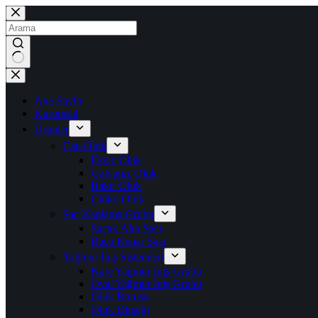
İçeriğe
geç
No
results
Ana Sayfa
Kurumsal
Ürünler
Çatı Oluk
Eksiz Oluk
Galvaniz Oluk
Bakır Oluk
Çinko Oluk
Sac Kaplama Grubu
Saçak Alın Sacı
Baca Kenar Sacı
Yağmur İniş Sistemleri
Kare Yağmur İniş Grubu
Oval Yağmur İniş Grubu
Oluk Borusu
Oluk Dirseği