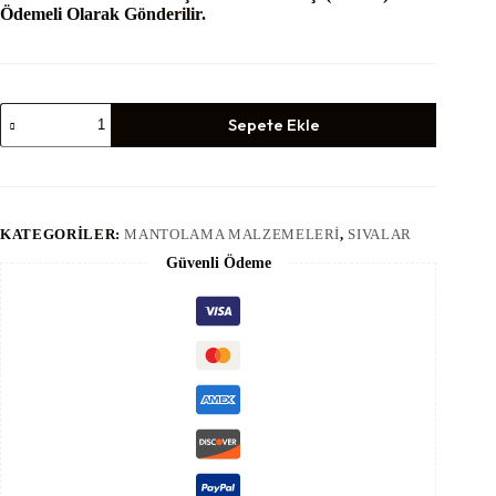
Ödemeli Olarak Gönderilir.
UNI
Sepete Ekle
Özel
Isı
İzolasyon
Sistem
Sıvası
(25
KATEGORILER:
MANTOLAMA MALZEMELERI
,
SIVALAR
Kg)
-
Güvenli Ödeme
Dalmaçyalı
adet