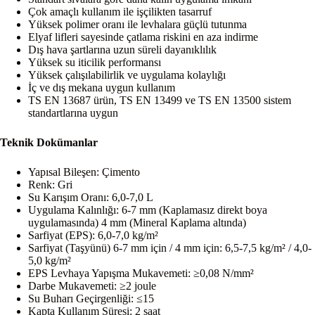
Çok amaçlı kullanım ile işçilikten tasarruf
Yüksek polimer oranı ile levhalara güçlü tutunma
Elyaf lifleri sayesinde çatlama riskini en aza indirme
Dış hava şartlarına uzun süreli dayanıklılık
Yüksek su iticilik performansı
Yüksek çalışılabilirlik ve uygulama kolaylığı
İç ve dış mekana uygun kullanım
TS EN 13687 ürün, TS EN 13499 ve TS EN 13500 sistem
standartlarına uygun
Teknik Dokümanlar
Yapısal Bileşen: Çimento
Renk: Gri
Su Karışım Oranı: 6,0-7,0 L
Uygulama Kalınlığı: 6-7 mm (Kaplamasız direkt boya
uygulamasında) 4 mm (Mineral Kaplama altında)
Sarfiyat (EPS): 6,0-7,0 kg/m²
Sarfiyat (Taşyünü) 6-7 mm için / 4 mm için: 6,5-7,5 kg/m² / 4,0-
5,0 kg/m²
EPS Levhaya Yapışma Mukavemeti: ≥0,08 N/mm²
Darbe Mukavemeti: ≥2 joule
Su Buharı Geçirgenliği: ≤15
Kapta Kullanım Süresi: 2 saat